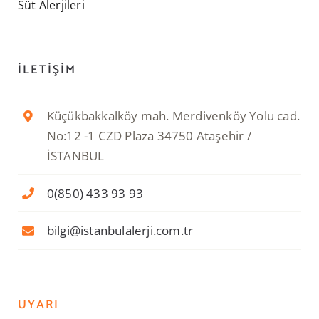
Süt Alerjileri
İLETIŞIM
Küçükbakkalköy mah. Merdivenköy Yolu cad.
No:12 -1 CZD Plaza 34750 Ataşehir /
İSTANBUL
0(850) 433 93 93
bilgi@istanbulalerji.com.tr
UYARI