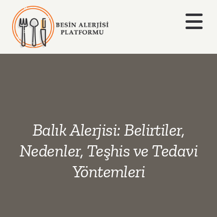
Skip
to
Togg
content
Navi
Anasayfa
Hakkımızda
Alerjiler
Balık Alerjisi: Belirtiler,
Blog
Nedenler, Teşhis ve Tedavi
Yöntemleri
İletişim
Ara: