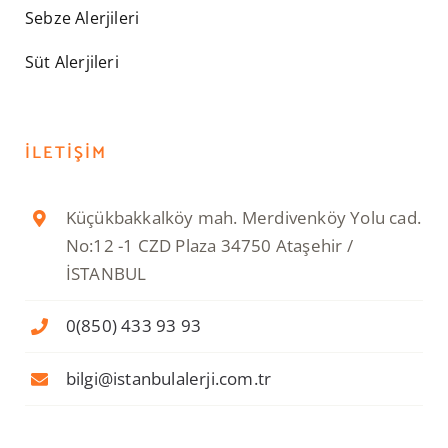
Sebze Alerjileri
Süt Alerjileri
İLETIŞIM
Küçükbakkalköy mah. Merdivenköy Yolu cad.
No:12 -1 CZD Plaza 34750 Ataşehir /
İSTANBUL
0(850) 433 93 93
bilgi@istanbulalerji.com.tr