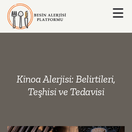
Skip
to
Togg
content
Navi
Anasayfa
Hakkımızda
Alerjiler
Kinoa Alerjisi: Belirtileri,
Blog
Teşhisi ve Tedavisi
İletişim
Ara: